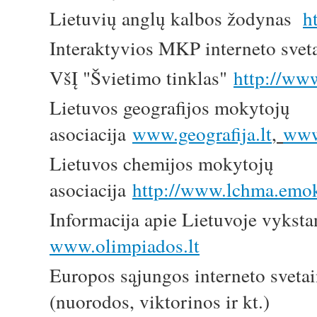
Lietuvių anglų kalbos žodynas
h
Interaktyvios MKP interneto svet
VšĮ "Švietimo tinklas"
http://www
Lietuvos geografijos mokytojų
asociacija
www.geografija.lt
,
www
Lietuvos chemijos mokytojų
asociacija
http://www.lchma.emok
Informacija apie Lietuvoje vykst
www.olimpiados.lt
Europos sąjungos interneto sveta
(nuorodos, viktorinos ir kt.)