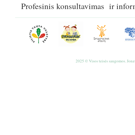
Profesinis konsultavimas ir inf
2025 © Visos teisės saugomos. Jona