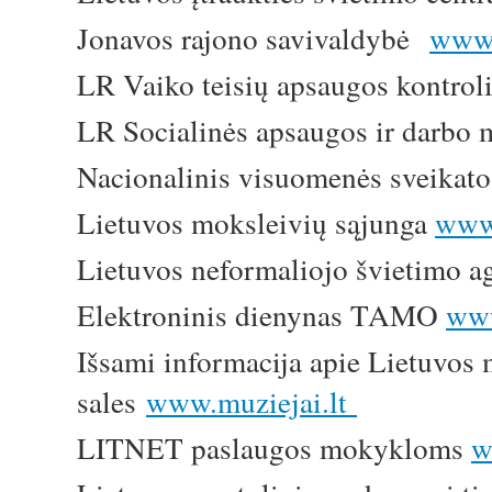
Jonavos rajono savivaldybė
www.
LR Vaiko teisių apsaugos kontroli
LR Socialinės apsaugos ir darbo m
Nacionalinis visuomenės sveikato
Lietuvos moksleivių sąjunga
www.
Lietuvos neformaliojo švietimo a
Elektroninis dienynas TAMO
www
Išsami informacija apie Lietuvos m
sales
www.muziejai.lt
LITNET paslaugos mokykloms
w