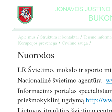
Apie mus
/
Struktūra ir kontaktai
/
Teisinė informa
Korupcijos prevencija
/
Civilinė sauga
/
Nuorodos
Nuorodos
LR Švietimo, mokslo ir sporto mi
Nacionalinė švietimo agentūra
w
Informacinis portalas specialistam
priešmokyklinį ugdymą
http://ww
Lietuvos įtraukties švietimo cent