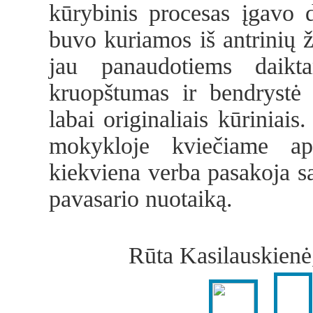
kūrybinis procesas įgavo 
buvo kuriamos iš antrinių ž
jau panaudotiems daikt
kruopštumas ir bendrystė p
labai originaliais kūriniais
mokykloje kviečiame ap
kiekviena verba pasakoja sav
pavasario nuotaiką.
Rūta Kasilauskien