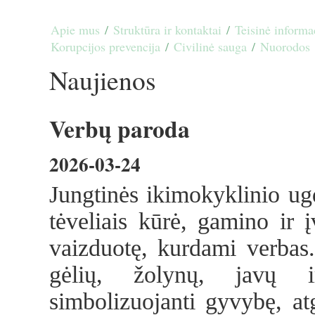
Apie mus
/
Struktūra ir kontaktai
/
Teisinė informa
Korupcijos prevencija
/
Civilinė sauga
/
Nuorodos
Naujienos
Verbų paroda
2026-03-24
Jungtinės ikimokyklinio ug
tėveliais kūrė, gamino ir į
vaizduotę, kurdami verbas.
gėlių, žolynų, javų ir
simbolizuojanti gyvybę, at